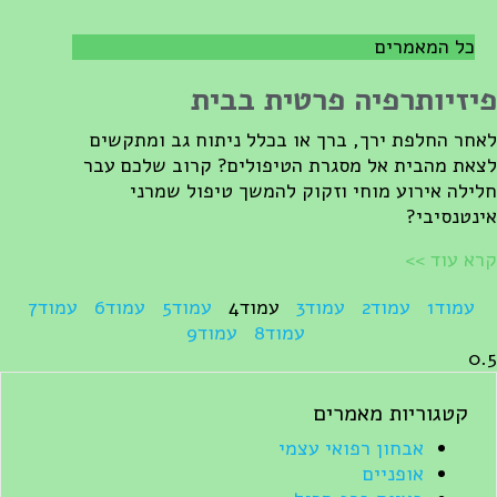
כל המאמרים
יזיותרפיה פרטית בבית
אחר החלפת ירך, ברך או בכלל ניתוח גב ומתקשים
צאת מהבית אל מסגרת הטיפולים? קרוב שלכם עבר
לילה אירוע מוחי וזקוק להמשך טיפול שמרני
ינטנסיבי?
רא עוד >>
עמוד
1
עמוד
2
עמוד
3
עמוד
4
עמוד
5
עמוד
6
עמוד
7
עמוד
8
עמוד
9
קטגוריות מאמרים
אבחון רפואי עצמי
אופניים