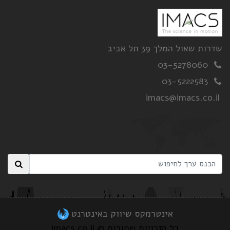
שדרות שאול המלך 39 תל אביב
03-5278060
03-5222583
imacs@imacs.co.il
אינטרמקס שיווק באינטרנט
כל הזכויות שמורות © imacs.co.il