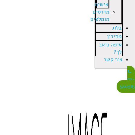
אישית
מדרסים
מומלצים
בלוג
מחירון
איפה כואב
לך?
צור קשר
03
522258