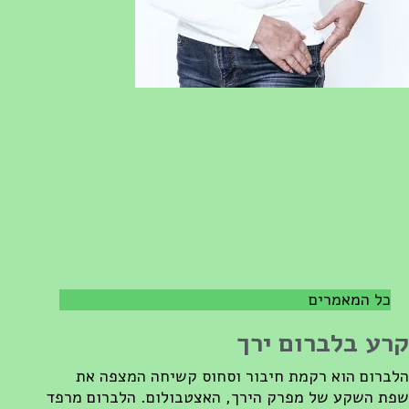
כל המאמרים
רע בלברום ירך
לברום הוא רקמת חיבור וסחוס קשיחה המצפה את
פת השקע של מפרק הירך, האצטבולום. הלברום מרפד