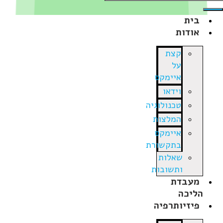
בית
אודות
קצת
על
איימקס
וידאו
טכנולוגיה
המלצות
איימקס
בתקשורת
שאלות
ותשובות
מעבדת
הליכה
פיזיותרפיה