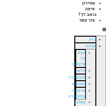
מחירון
איפה
כואב לך?
צור קשר
בית
אודות
קצת
על
איימקס
וידאו
טכנולוגיה
המלצות
איימקס
בתקשורת
שאלות