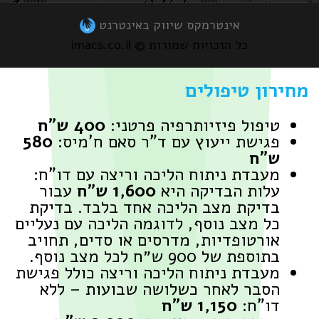
אינטרמקס שיווק באינטרנט
כל הזכויות שמורות © imacs.co.il
ון טיפולים
יפול פיזיותרפיה פרטני:
400 ש"ח
גישת ייעוץ עם ד"ר סאם ח'מיס:
580
"ח
עבדת ניתוח הליכה וריצה עם דו"ח:
לות הבדיקה היא
1,600 ש״ח
עבור
דיקת מצב הליכה אחד בלבד. בדיקת
ל מצב נוסף, לדוגמה הליכה עם נעליים
ורטופדיות, מדרסים או סדים, תחויב
וספת של 900 ש״ח לכל מצב נוסף.
עבדת ניתוח הליכה וריצה כולל פגישת
סבר לאחר כשלושה שבועות – ללא
ו"ח:
1,150 ש"ח