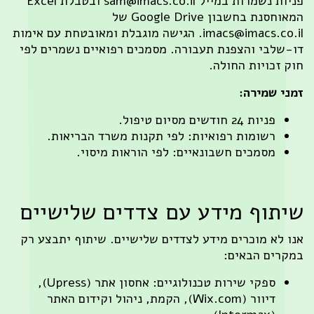
פניות נשמרות במייל sam@imacs.co.il ובטבלת Excel
המאוחסנת בחשבון Google Drive של
imacs@imacs.co.il. הגישה מוגבלת ומאובטחת עם אימות
י והצפנת תעבורה. מסמכים רפואיים נשמרים לפי
ויות החולה.
מירה:
 24 חודשים מסיום טיפול.
שומות רפואיות: לפי תקנות משרד הבריאות.
סמכים חשבונאיים: לפי הוראות מיסוי.
ף מידע עם צדדים שלישיים
 מוכרים מידע לצדדים שלישיים. שיתוף יתבצע רק
 הבאים:
ספקי שירות טכנולוגיים: אחסון אתר (Upress),
דיוור (Wix.com), הקמת, ניהול וקידום האתר