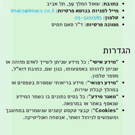
תובת
: שאול המלך 39, תל אביב
ייל לפניות בנושא פרטיות
:
imacs@imacs.co.il
לפון
:
03-5222583
מונה פרטיות
: ד"ר סאם חמיס
ות
מידע אישי
": כל מידע שניתן לשייך לאדם מזוהה או
ניתן לזהותו באמצעותו, כגון שם, כתובת דוא"ל,
ספר טלפון.
מידע רפואי
": מידע בריאותי שמסרת בטפסים או
מהלך קבלת שירות.
מאגר מידע
": כל בסיס נתונים בו נשמר המידע
נאסף באתר או במרפאה.
Cookies
": קבצי טקסט קטנים שנשמרים במחשבך
משמשים לניהול האתר, אבטחה ואנליטיקה.