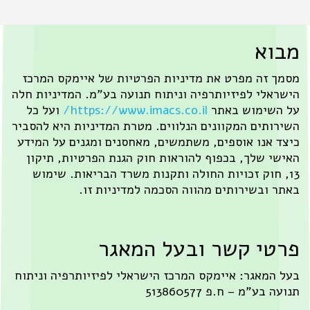
א
ה מפרט את מדיניות הפרטיות של איימקס המרכז
י לפיזיותרפיה וניתוח תנועה בע"מ. המדיניות חלה
ימוש באתר
https://www.imacs.co.il/
ועל כל
ים המקוונים הנלווים. מטרת המדיניות היא להסביר
נו אוספים, משתמשים, מאחסנים ומגנים על המידע
שלך, בכפוף להוראות חוק הגנת הפרטיות, תיקון
וק זכויות החולה ותקנות משרד הבריאות. שימוש
בשירותים מהווה הסכמה למדיניות זו.
 קשר ובעל המאגר
אגר: איימקס המרכז הישראלי לפיזיותרפיה וניתוח
מ – ח.פ 513860577