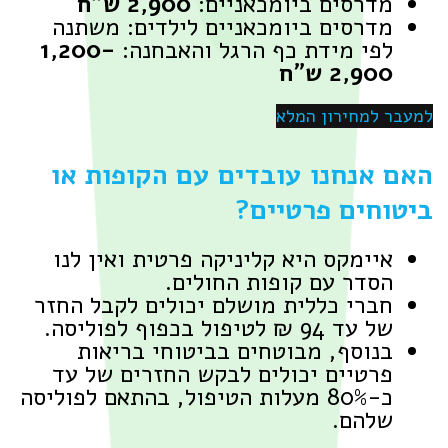
דרסים ביומכאניים:
2,900 ש"ח
דרסים ביומכאניים לילדים: משתנה
פי מידת כף הרגל והאבחנה:
1,200-
2,90 ש"ח
למחירון המלא
אנחנו עובדים עם הקופות או
חים פרטיים?
יימקס היא קליניקה פרטית ואין לנו
סדר עם קופות החולים.
ברי כללית מושלם יכולים לקבל החזר
ד 94 ₪ לטיפול בכפוף לפוליסה.
נוסף, מבוטחים בביטוחי בריאות
רטיים יכולים לבקש החזרים של עד
כ-80% מעלות הטיפול, בהתאם לפוליסה
להם.