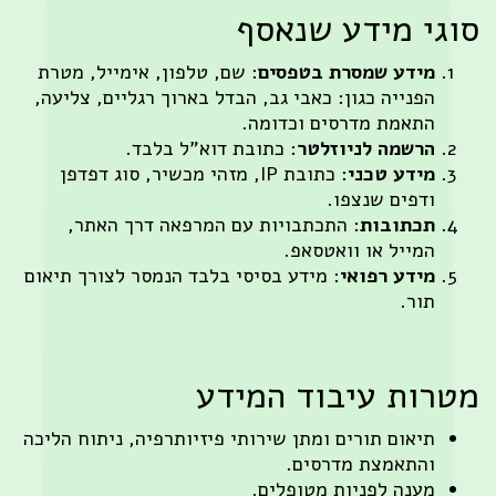
 מידע שנאסף
ידע שמסרת בטפסים
: שם, טלפון, אימייל, מטרת
פנייה כגון: כאבי גב, הבדל בארוך רגליים, צליעה,
תאמת מדרסים וכדומה.
רשמה לניוזלטר
: כתובת דוא"ל בלבד.
ידע טכני
: כתובת IP, מזהי מכשיר, סוג דפדפן
דפים שנצפו.
כתובות
: התכתבויות עם המרפאה דרך האתר,
מייל או וואטסאפ.
ידע רפואי
: מידע בסיסי בלבד הנמסר לצורך תיאום
ור.
ת עיבוד המידע
יאום תורים ומתן שירותי פיזיותרפיה, ניתוח הליכה
התאמצת מדרסים.
ענה לפניות מטופלים.