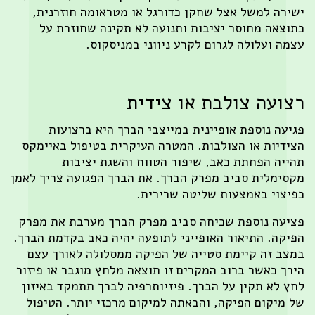
ירה למשל אצל שחקן כדורגל או מטראומה חוזרנית,
וצאה מחוסר יציבות ותנועה לא תקינה שחוזרת על
מה ועלולה לגרום לקרע ניווני במניסקוס.
צועה צולבת או צידית
יעה נוספת אופיינית במייצבי הברך היא ברצועות
ידיות או הצולבות. המטרה העיקרית בטיפול באיימקס
ייה הפחתת כאב, שיפור הטווח והשגת יציבות
סימלית סביב מפרק הברך. את הברך הפגועה צריך לאמן
יצוי באמצעות שליטה שרירית.
יעה נוספת שכיחה סביב מפרק הברך מערבת את מפרק
יקה. התיאור האופייני לתופעה יהיה כאב בקדמת הברך.
צב זה קיימת סטייה של הפיקה ממסלולה לאורך עצם
רך כאשר ברוב המקרים זו תוצאה מלחץ מוגבר או פיזור
ץ לא תקין על הברך. פיזיותרפיה לברך תתמקד באיזון
 מיקום הפיקה, והבאתה למיקום מרכזי יותר. הטיפול