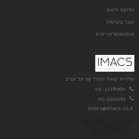
וקס ולגוס
בר בקרסול
סטאוארטריטיס
רות שאול המלך 39 תל אביב
03-5278060
03-5222583