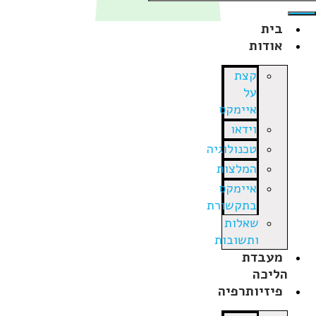
בית
אודות
קצת
על
איימקס
וידאו
טכנולוגיה
המלצות
איימקס
בתקשורת
שאלות
ותשובות
מעבדת
הליכה
פיזיותרפיה