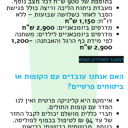
בתוספת של 900 ש״ח לכל מצב נוסף.
מעבדת ניתוח הליכה וריצה כולל פגישת
הסבר לאחר כשלושה שבועות – ללא
דו"ח:
1,150 ש"ח
מדרסים ביומכאניים:
2,900 ש"ח
מדרסים ביומכאניים לילדים: משתנה
לפי מידת כף הרגל והאבחנה:
1,200-
2,900 ש"ח
עבר למחירון המלא
אם אנחנו עובדים עם הקופות או
יטוחים פרטיים?
איימקס היא קליניקה פרטית ואין לנו
הסדר עם קופות החולים.
חברי כללית מושלם יכולים לקבל החזר
של עד 94 ₪ לטיפול בכפוף לפוליסה.
בנוסף, מבוטחים בביטוחי בריאות