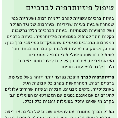
יפול פיזיותרפיה לברכיים
יות ברכיים עשויות לערב רקמות רכות ושטחיות כפי
תרחש בעת בעיות שריריות, מעורבות של גיד הפיקה
ל הרצועות השטחיות. בעיות הברכיים הללו נחשבות
לות יותר לטיפול באמצעות פיזיותרפיה. בעיות ברכיים
ערבות מרכיבים פנימיים שמתפקדים כמייצבי ברך כגון:
וס, מניסקוס ורצועות צולבות הן כבר מורכבות יותר
יפול ודורשות טיפולי פיזיותרפיה ממוקדים
ינטנסיביים, אחרת הן עלולות ליצור חוסר יציבות
הוביל גם לפציעות נוספות.
זיותרפיה לברך
הופכת נפוצה יותר ויותר בשל פציעות
כיים רבות, המתרחשות בקרב כל קבוצות הגיל
וכלוסייה. נזקים מבניים, חבלות ובעיות שרירים עלולים
יגרם גם אם אינכם נמנים עם הספורטאים הפעילים וגם
רב מי שאינו עוסק בפעילות גופנית כלל וכלל.
רק הברך מתמודד עם עומסים שונים של הליכה או ריצה
– עד פי 3 ממשקל הגוף. מפרק הברך מחולק למפרק הגדול