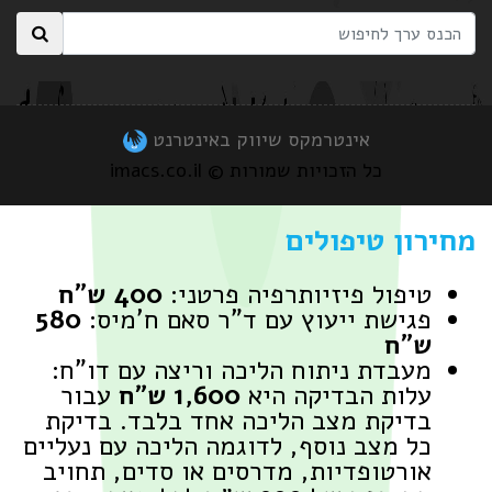
אינטרמקס שיווק באינטרנט
כל הזכויות שמורות © imacs.co.il
חירון טיפולים
טיפול פיזיותרפיה פרטני:
400 ש"ח
פגישת ייעוץ עם ד"ר סאם ח'מיס:
580
ש"ח
מעבדת ניתוח הליכה וריצה עם דו"ח:
עלות הבדיקה היא
1,600 ש״ח
עבור
בדיקת מצב הליכה אחד בלבד. בדיקת
כל מצב נוסף, לדוגמה הליכה עם נעליים
אורטופדיות, מדרסים או סדים, תחויב