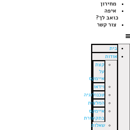
מחירון
איפה
כואב לך?
צור קשר
בית
אודות
קצת
על
איימקס
וידאו
טכנולוגיה
המלצות
איימקס
בתקשורת
שאלות