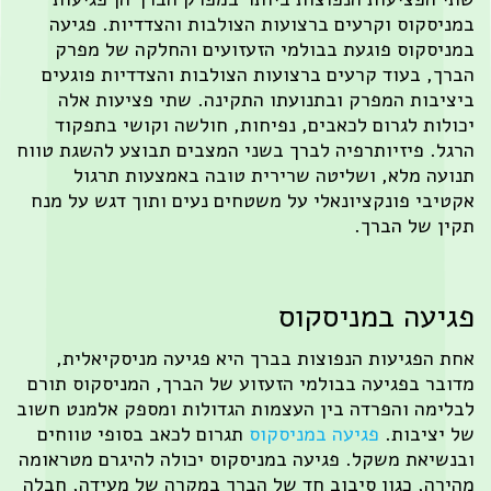
ניסקוס וקרעים ברצועות הצולבות והצדדיות. פגיעה
ניסקוס פוגעת בבולמי הזעזועים והחלקה של מפרק
רך, בעוד קרעים ברצועות הצולבות והצדדיות פוגעים
ציבות המפרק ובתנועתו התקינה. שתי פציעות אלה
ולות לגרום לכאבים, נפיחות, חולשה וקושי בתפקוד
גל. פיזיותרפיה לברך בשני המצבים תבוצע להשגת טווח
ועה מלא, ושליטה שרירית טובה באמצעות תרגול
טיבי פונקציונאלי על משטחים נעים ותוך דגש על מנח
ין של הברך.
גיעה במניסקוס
ת הפגיעות הנפוצות בברך היא פגיעה מניסקיאלית,
ובר בפגיעה בבולמי הזעזוע של הברך, המניסקוס תורם
לימה והפרדה בין העצמות הגדולות ומספק אלמנט חשוב
 יציבות.
פגיעה במניסקוס
תגרום לכאב בסופי טווחים
נשיאת משקל. פגיעה במניסקוס יכולה להיגרם מטראומה
ירה, כגון סיבוב חד של הברך במקרה של מעידה, חבלה