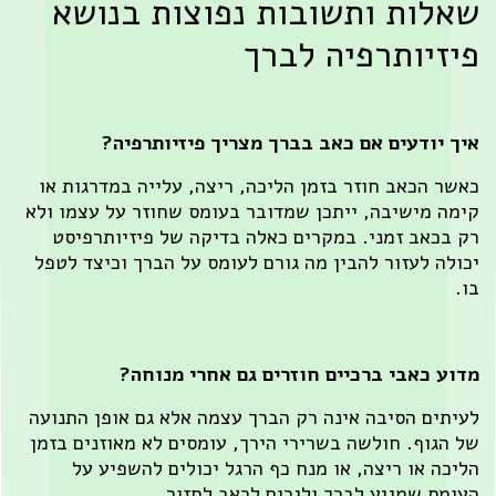
אלות ותשובות נפוצות בנושא
יזיותרפיה לברך
ך יודעים אם כאב בברך מצריך פיזיותרפיה?
שר הכאב חוזר בזמן הליכה, ריצה, עלייה במדרגות או
מה מישיבה, ייתכן שמדובר בעומס שחוזר על עצמו ולא
 בכאב זמני. במקרים כאלה בדיקה של פיזיותרפיסט
ולה לעזור להבין מה גורם לעומס על הברך וכיצד לטפל
.
וע כאבי ברכיים חוזרים גם אחרי מנוחה?
יתים הסיבה אינה רק הברך עצמה אלא גם אופן התנועה
 הגוף. חולשה בשרירי הירך, עומסים לא מאוזנים בזמן
יכה או ריצה, או מנח כף הרגל יכולים להשפיע על
ומס שמגיע לברך ולגרום לכאב לחזור.