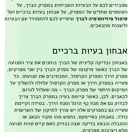
בירים לכם על הבעיות השכיחות במפרק הברך, על
ומסים שחלים על המפרק, על אבחון בעיות ברכיים ועל
פול פיזיותרפיה לברך
שיסייע לכם להתמודד עם הבעיות
שכוח מהכאבים.
בחון בעיות ברכיים
בחון ובדיקה קלינית של הברך בוחנים את ציר התנועה
 הברך כאשר מיקומו של מפרק הברך בין שני מפרקים,
רק הירך ומפרק הקרסול, המכתיבים את תנועתו. כל
ייה במפרק הירך או מפרק הקרסול עלולה להשליך על
יקום היחסי של מפרק הברך – מה שעלול לגרום
אבים. לכן, כאשר קיימת בעיה במפרק הברך צריך
דוק גם את מנח כף הרגל ומנח הירך. במידה וקיימת
ייה גם במפרקים אלה יש צורך לתיקון של השרשרת
לה. באבחון באיימקס, נחפש מהו מקור הכאב או
גבלה ונבצע בדיקה שבה נבדוק האם קיים טווח תנועה
א ויציבות מפרקית.