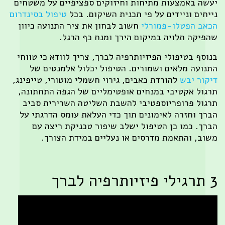
שה באמצעות מתיחות וחיזוקים ספציפיים על משטחים
יחים וניידים על פי תכנית השיקום. בכל
טיפול בסינדרום
אב הפטלו-פמורלי
חשוב לבחון את ציר התנועה כיוון
פיקה תלויה במיקום הירך ומנח כף הרגל.
וסף בטיפולי הפיזיותרפיה לברך, צריך לוודא כי טווחי
נועה מלאים ושמורים. הטיפול יכלול אלמנטים של
קור יבש
להורדת כאבים, גירוי חשמלי מוטורי, טייפינג,
גול אקטיבי במנחים אופטימליים של הגפה התחתונה,
גול פרופריוספטיבי להשבת השליטה השרירית סביב
רך וחזרה לאימונים תוך כדי העלאת עומס הדרגתי על
רך. כמו כן הטיפול ישלב שיפור טכניקת ריצה עם
וב, והתאמת מדרסים או נעליים במידת הצורך.
רפיה לברך