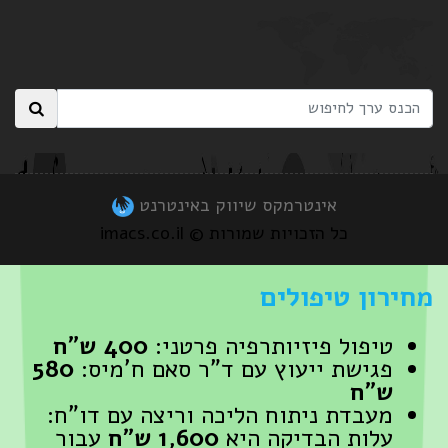
אינטרמקס שיווק באינטרנט
כל הזכויות שמורות © imacs.co.il
מחירון טיפולים
טיפול פיזיותרפיה פרטני:
400 ש"ח
פגישת ייעוץ עם ד"ר סאם ח'מיס:
580
ש"ח
מעבדת ניתוח הליכה וריצה עם דו"ח:
עלות הבדיקה היא
1,600 ש״ח
עבור