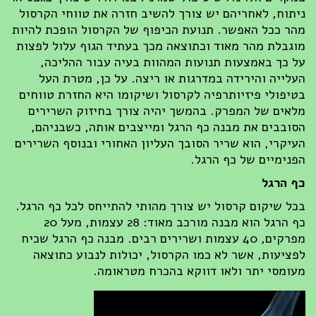
ניתוח, לאחריהם יש צורך להשיב חזרה את טווחי הקרסול
מהר ככל האפשר. תנועת הכיפוף של הקרסול הופכת להיות
מוגבלת מהר מאוד וכתוצאה מכך בעתיד הגוף עלול לפצות
על כך באמצעות תנועות המהוות בעיה עבור ההליכה,
העלייה והירידה במדרגות או ריצה. על כן, מטרת העל
בטיפולי פיזיותרפיה לקרסול ושיקומו היא החזרת טווחים
מלאים של המפרק. בהמשך יהיה צורך בחיזוק השרירים
הסובבים את מבנה כף הרגל ומייצבים אותה, כשבניהם,
העיקרי, הוא שריר הסובך העליון האחורי ובנוסף השרירים
הפנימיים של כף הרגל.
כף הרגל
בכל שיקום קרסול יש צורך מהותי להתייחס לכל כף הרגל.
כף הרגל הוא מבנה מורכב מאוד: 28 עצמות, מעל 20
מפרקים, 40 עצמות ושרירים רבים. מבנה כף הרגל שכיח
לפציעות, אשר לא כמו הקרסול, יכולות לנבוע כתוצאה
מעומסי יתר ולאו דווקא בהכרח מטראומה.