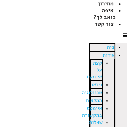
מחירון
איפה
כואב לך?
צור קשר
בית
אודות
קצת
על
איימקס
וידאו
טכנולוגיה
המלצות
איימקס
בתקשורת
שאלות