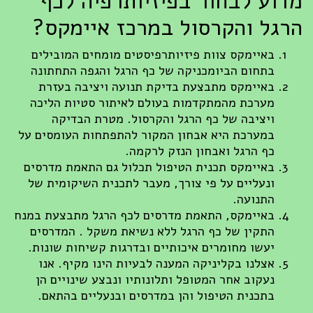
מדוע לבחור בפיזיותרפיה לכף
הרגל והקרסול במרכז איימקס?
באיימקס צוות פיזיותרפיסטים מומחים המובילים
בתחום הביומכניקה של כף הרגל והגפה התחתונה
באיימקס מתבצעת בדיקת תנועה ויציבה בעזרת
מערכת מהמתקדמות בעולם לאיתור סטיות הליכה
ויציבה של כף הרגל והקרסול. מטרת הבדיקה
במערכת היא אבחון המקור להתפתחות העומסים על
כף הרגל ואבחון הנזק לרקמה.
באיימקס תכנית הטיפול תכלול גם התאמת מדרסים
ונעליים על פי צורך, מעבר לתכנית השיקומית של
התנועה.
באיימקס, התאמת מדרסים לכף הרגל מתבצעת במנח
התקין של כף הרגל ללא נשיאת משקל . המדרסים
יעשו מחומרים איכותיים ובדרגות קשיחות שונות.
אצלנו בקליניקה המענה לבעיות הינו מקיף. אנו
נעקוב אחר המטופל ותלונותיו ונבצע שינויים הן
בתכנית הטיפול והן במדרסים ובנעליים בהתאם.