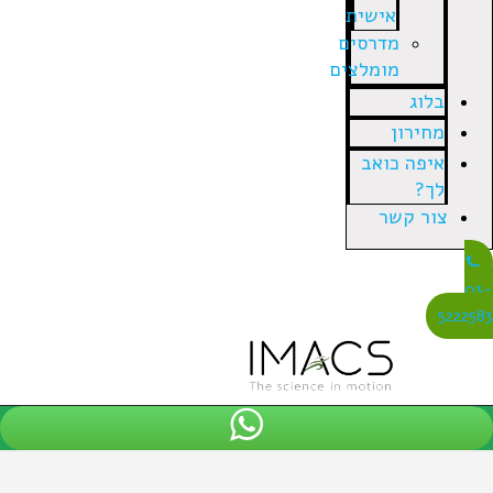
אישית
מדרסים
מומלצים
בלוג
מחירון
איפה כואב
לך?
צור קשר
03
522258