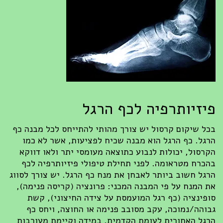
פיזיותרפיה לכף הרגל
בכל שיקום קרסול יש צורך מהותי להתייחס לכל מבנה כף
הרגל. כף הרגל הוא מבנה שכיח לפציעות, אשר לא כמו
הקרסול, יכולות לנבוע כתוצאה מעומסי יתר ולאו דווקא
בהכרח מטראומה. לפני תחילת טיפולי פיזיותרפיה לכף
הרגל חשוב ביותר לאבחן את מנח כף הרגל. יש צורך לסווג
את המנח על פי המבנה המכני: פרונציה (קריסה פנימה),
סופינציה (כף רגל המועמסת על צידה החיצוני), קשת
גבוהה/נמוכה, עקב מסובב פנימה או החוצה, ויחס כף
הרגל האחורית לעומת הקדמית. במידה וקיימת מעורבות