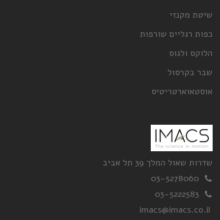
שיטת מקנזי
כפות רגליים שורפות
הלוקס ולגוס
שבר בקרסול
אוסטאוארטריטיס
שדרות שאול המלך 39 תל אביב
03-5278060
03-5222583
imacs@imacs.co.il