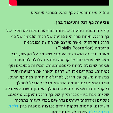
טיפול פיזיותרפיה לכף הרגל במרכז איימקס
פציעות כף רגל והטיפול בהן:
קיימות מספר פגיעות שכיחות כתוצאה ממנח לא תקין של
כף הרגל, ואחת מהן היא פגיעה של הגיד הפנימי של כף
הרגל והקרסול, אשר מייצב את הקשת ומונע את
קריסתה (Tibialis Posterior).
מאחר וגיד זה הוא הגיד העיקרי ששומר על הקשת, בכל
מצב של עומס יתר או קריסה פנימית עלולה להתפתח
פגיעה שיכולה להיות סימפטומטית, המלווה בכאבים ואף
נפיחות. במקרים אלו יש לחזק ולאמן את הרצועה/הגיד
בנשיאת משקל על הרגל, לתרגל את תיקון מנח כף הרגל,
הגיד והמייצבים בעומס הדרגתי מבלי להוביל למהלך
דלקתי חוזר ופגיעה נוספת. במהלך האימון חשוב לשים לב
שקיים מנח ביו-מכני תקין של כף הרגל והעקב. טייפינג,
נעליים ומדרסים לעיתים נדרשים בכדי לעזור בתהליך
השיקום. קיימות דלקות גידים נפוצות נוספות כגון
דלקת
בגיד אכילס
שיזכו לשיקום דומה.