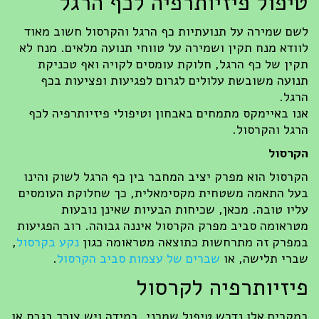
טיפול פיזיותרפיה לכף הרגל
לשם שמירה על תנועתיות כף הרגל והקרסול חשוב מאוד
לוודא מנח תקין ושמירה על טווחי תנועה מלאים. מנח לא
תקין של כף הרגל, חלוקת עומסים לקויה ואף טכניקת
תנועה משובשת עלולים לגרום לפגיעות ופציעות בכף
הרגל.
אנו באיימקס מתמחים באבחון וטיפולי פיזיותרפיה לכף
הרגל והקרסול.
הקרסול
הקרסול הוא מפרק יציב המחבר בין כף הרגל לשוק והינו
בעל התאמה משטחית מקסימאלית, כך שחלוקת העומסים
עליו טובה. מכאן, שכיחות הבעיות שאינן נובעות
מטראומה סביב מפרק הקרסול איננה גבוהה. רוב הפגיעות
במפרק זה מתרחשות כתוצאה מטראומה כגון
נקע בקרסול
,
שברי תלישה, או
שברים של עצמות סביב הקרסול
.
פיזיותרפיה לקרסול
במקרים אלו נדרש טיפול שמרני. במידה ויש צורך בגבס או