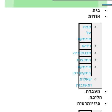
בית
אודות
קצת
על
איימקס
וידאו
טכנולוגיה
המלצות
איימקס
בתקשורת
שאלות
ותשובות
מעבדת
הליכה
פיזיותרפיה