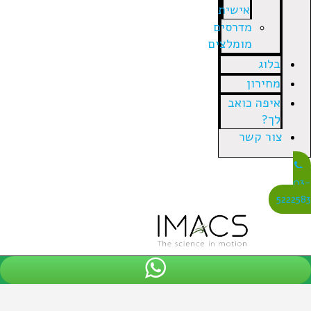
אישית
מדרסים
מומלצים
בלוג
מחירון
איפה כואב
לך?
צור קשר
03
522258