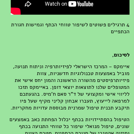
4 תרגילים פשוטים לשיפור טווחי הכתף וגמישות חגורת
הכתפיים
לסיכום,
איימקס – המרכז הישראלי לפיזיותרפיה וניתוח תנועה,
מוביל באמצעות טכנולוגיות חדשניות, צוות
פיזיותרפיסטים מהשורה הראשונה והמון יחס אישי את
המטופלים שלנו לתוצאות יוצאי דופן. באיימקס תזכו
לליווי אישי ומקצועי של ד"ר סאם ח'מיס. בהגעתכם
למרפאה לייעוץ, תעברו אבחון קליני מקיף שעל פיו
תיקבע תכנית טיפול שמרנית מבוססת עדויות מחקריות.
הטיפול בהסתיידויות בכתף יכלול הפחתת כאב באמצעים
שונים, טיפול מנואלי שיפור כל טווחי התנועה בכתף
וחיזוק אקטיבי של חגורת הכתפיים. מטרת הצוות