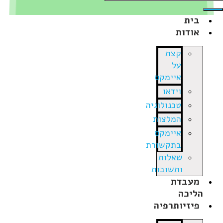
בית
אודות
קצת
על
איימקס
וידאו
טכנולוגיה
המלצות
איימקס
בתקשורת
שאלות
ותשובות
מעבדת
הליכה
פיזיותרפיה