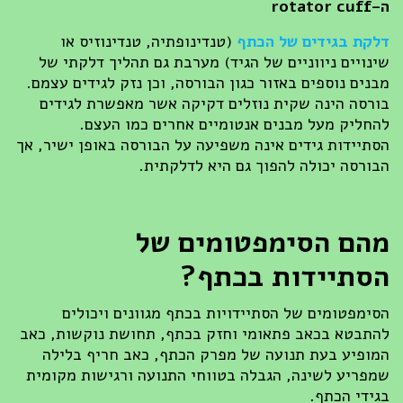
ה
–
rotator cuff
דלקת בגידים של הכתף
(טנדינופתיה, טנדינוזיס או
שינויים ניווניים של הגיד) מערבת גם תהליך דלקתי של
מבנים נוספים באזור כגון הבורסה, וכן נזק לגידים עצמם.
בורסה הינה שקית נוזלים דקיקה אשר מאפשרת לגידים
להחליק מעל מבנים אנטומיים אחרים כמו העצם.
הסתיידות גידים אינה משפיעה על הבורסה באופן ישיר, אך
הבורסה יכולה להפוך גם היא לדלקתית.
מהם הסימפטומים של
הסתיידות בכתף
?
הסימפטומים של הסתיידויות בכתף מגוונים ויכולים
להתבטא בכאב פתאומי וחזק בכתף, תחושת נוקשות, כאב
המופיע בעת תנועה של מפרק הכתף, כאב חריף בלילה
שמפריע לשינה, הגבלה בטווחי התנועה ורגישות מקומית
בגידי הכתף.