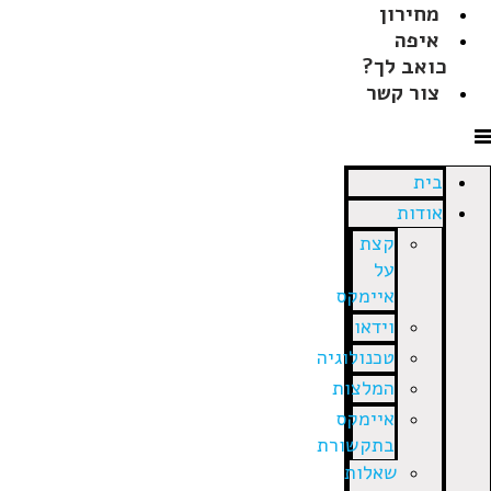
מחירון
איפה
כואב לך?
צור קשר
בית
אודות
קצת
על
איימקס
וידאו
טכנולוגיה
המלצות
איימקס
בתקשורת
שאלות