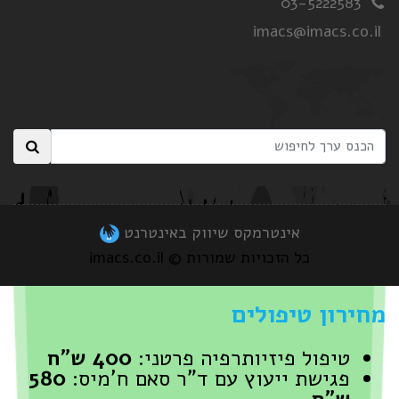
03-5222583
imacs@imacs.co.il
אינטרמקס שיווק באינטרנט
כל הזכויות שמורות © imacs.co.il
מחירון טיפולים
טיפול פיזיותרפיה פרטני:
400 ש"ח
פגישת ייעוץ עם ד"ר סאם ח'מיס:
580
ש"ח