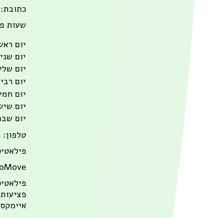
כתובת: רחו
שעות פ
יום ראש
יום שני
יום שלי
יום רבי
יום חמי
יום שיש
יום שבת
טלפון:
3
פילאטיס ב
BioMove אימונים בשיטת פילאטיס המשלבים את עקרונות הגישה הביומכאנית בדג
פילאטיס
פציעות,
איימקס.