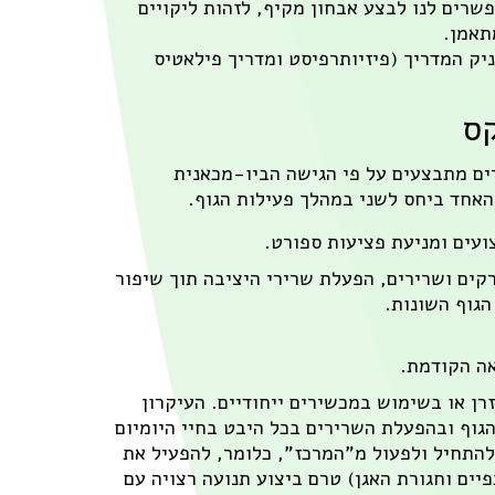
שרים לנו לבצע אבחון מקיף, לזהות ליקויים
תאמן.
יק המדריך (פיזיותרפיסט ומדריך פילאטיס
קס
רים מתבצעים על פי הגישה הביו-מכאנית
אחד ביחס לשני במהלך פעילות הגוף.
ועים ומניעת פציעות ספורט.
קים ושרירים, הפעלת שרירי היציבה תוך שיפור
הגוף השונות.
אה הקודמת.
רן או בשימוש במכשירים ייחודיים. העיקרון
פירושו שליטה בתנועות הגוף ובהפעלת השרירים בכל היבט בחיי היומיום
 להתחיל ולפעול מ"המרכז", כלומר, להפעיל את
ים וחגורת האגן) טרם ביצוע תנועה רצויה עם