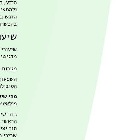
הידע, ה
ולהתאים
הדגש בש
בהכשרתו
שיעו
שיעורי 
מדגישים
מטרות א
השפעות 
הסיבולת
מהי שי
פילאטיס
זוהי שי
תוך יצי
שרירי ה