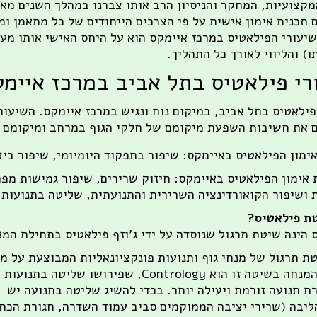
מקצועיות, המחקר והניסיון הרב אותו צברנו במהלך השנים מאפ
 תכנית אימון אישית על פי הצרכים הייחודים של כל מתאמן ומ
יעורי הפילאטיס במרכז איימקס הוא על היחס האישי אותו מענ
) והליווי לאורך כל התהליך.
רי פילאטיס בתל אביב במרכז איימ
פילאטיס בתל אביב, במיקום נוח ונגיש במרכז איימקס. השיעו
 את חשיבות השפעת מיקומם של חלקי הגוף במרחב ומיקומם ה
ימון הפילאטיס באיימקס: שיפור בתפקוד היומיומי, שיפור ביצ
אימון הפילאטיס באיימקס: חיזוק שרירים, שיפור גמישות מפר
 ושיפור הקואורדינציה השרירית והתנועתית, שליטה בתנועות 
טת פילאטיס?
 הינה שיטת תרגול שנוסדה על ידי ג'וזף פילאטיס בתחילת המ
טת תרגול של מנחי גוף ותנועות פונקציונאליות המבוצעת על מז
הראשי המנחה בשיטה זו הוא Contrology, ש
רת תנועה זורמת ויעילה יותר. בכדי להשיג שליטה בתנועה יש
ליבה (שרירי יציבה הממוקמים סביב עמוד השדרה, חגורת הכתפי