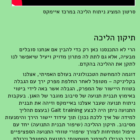
סרטון המציג ניתוח הליכה במרכז איימקס
תיקון הליכה
הרי לא התכנסנו כאן רק כדי להבין אם אנחנו סובלים
מבעיה, אלא גם לתת לה פתרון מדויק ויעיל שיאפשר לנו
לתקן את ההליכה בהקדם.
דוגמה להמחשת הטכנולוגיה בעולם האמיתי, אצלנו
בקליניקה – מטופל לאחר החלפת מפרק ירך עם הגבלה
בטווח היישור של המפרק, הגבלה אשר באה לידי ביטוי
באימוץ תבנית תנועה של סיבוב מוגבר של האגן. בעקבות
ניתוח תנועה שעבר אצלנו באיימקס וזיהה את תבנית
התנועה ניתן היה לבצע Gait training (בעצם תהליך
למידה של איך ללכת נכון) תוך עידוד יישור הירך והימנעות
מסיבוב. תיקון ההליכה (שיפור תבנית התנועה) יחד עם
טיפול ומתיחות לצורך שיפורי טווחי התנועה הספציפיים
בירך הובילו לשיפור משמעותי בתנועת המטופל ויכולת