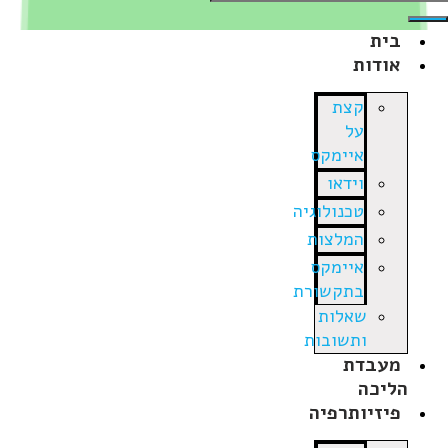
בית
אודות
קצת
על
איימקס
וידאו
טכנולוגיה
המלצות
איימקס
בתקשורת
שאלות
ותשובות
מעבדת
הליכה
פיזיותרפיה