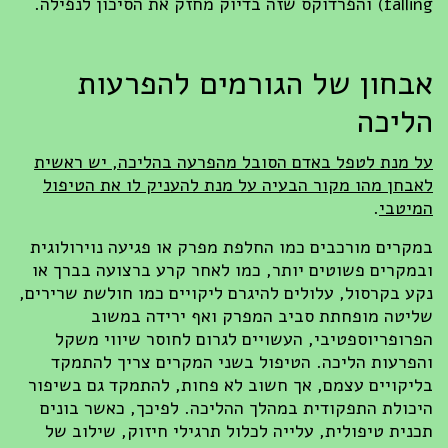
falling) והפרדוקס שזה בדיוק מחזק את הסיכון לנפילה.
אבחון של הגורמים להפרעות
הליכה
על מנת לטפל באדם הסובל מהפרעה בהליכה, יש ראשית
לאבחן מהו מקור הבעיה על מנת להעניק לו את הטיפול
המיטבי
.
במקרים מורכבים כמו החלפת מפרק או פגיעה נוירולוגית
ובמקרים פשוטים יותר, כמו לאחר קרע ברצועה בברך או
נקע בקרסול, עלולים להיגרם ליקויים כמו חולשת שרירים,
שליטה מופחתת סביב המפרק ואף ירידה במשוב
הפרופריוספטיבי, העשויים לגרום לחוסר שיווי משקל
והפרעות הליכה. הטיפול בשני המקרים צריך להתמקד
בליקויים עצמם, אך חשוב לא פחות, להתמקד גם בשיפור
היכולת התפקודית במהלך ההליכה. לפיכך, כאשר בונים
תכנית טיפולית, עלייה לכלול תרגילי חיזוק, שילוב של