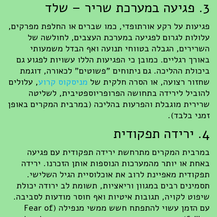
3. פגיעה במערכת שריר – שלד
פגיעות על רקע אורתופדי, כמו שברים או החלפת מפרקים,
עלולות לגרום לפגיעה במערכת העצבים, לחולשה של
השרירים, הגבלה בטווחי תנועה ואף הבדל משמעותי
באורך רגליים. כמובן כי הפגיעות הללו עשויות לפגוע גם
ביכולת ההליכה. גם ניתוחים "פשוטים" לכאורה, דוגמת
שחזור רצועה, או הסרה חלקית של
מניסקוס קרוע
, עלולים
להוביל לירידה בתחושה הפרופריוספטיבית, לשליטה
שרירית מוגבלת והפרעות בהליכה (במרבית המקרים באופן
זמני בלבד).
4. ירידה תפקודית
במרבית המקרים מתרחשת ירידה תפקודית עם פגיעה
באחת או יותר מהמערכות הנוספות אותן הזכרנו. ירידה
תפקודית מאפיינת לרוב את אוכלוסיית הגיל השלישי.
תסמינים רבים במגוון וריאציות, תשומת לב ירודה יכולת
שיפוט לקויה, תגובות איטיות ואף חוסר מודעות לסביבה.
עם הזמן עשוי להתפתח חשש ממשי מנפילה (Fear of