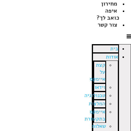
מחירון
איפה
כואב לך?
צור קשר
בית
אודות
קצת
על
איימקס
וידאו
טכנולוגיה
המלצות
איימקס
בתקשורת
שאלות