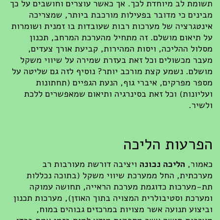
תשומת לב מיוחדת לכך. אך כאשר עוצרים וחושבים על כך
מבינים כי מדובר בפעילות מורכבת ביותר, שמצריכה
אינטגרציה של מערכות רבות שעובדות בו זמנית ושומרות
על תיאום מושלם. זה מתחיל מהערכת המרחב, תכנון
מסלול ההליכה, ויסות המהירות, קביעת אורך צעדים,
מעבר מכשולים וכל זאת בעזרת שמירה על שיווי משקל
מושלם. נשמע קצת מורכב יותר? נוסיף לזה גם שליטה על
מספר מפרקים, איברי גוף, הנעת הגפיים (תחתונות
ועליונות) וכל זאת בסינרגיה ותיאום שמאפשרים ללכת
ולשיר.
הפרעות הליכה
כאמור,
הליכה נכונה
ויציבה דורשת מעורבות רב
מערכתית, החל ממערכת שיווי משקל (בתוכה נכללות
תת-מערכות כדוגמת מערכת הראייה, תחושה עמוקה
ומערכת וסטיבולרית המצויה בתוך האוזן), מערכות תכנון
וביצוע תנועה אשר מצויות במרכזים גבוהים במוח,