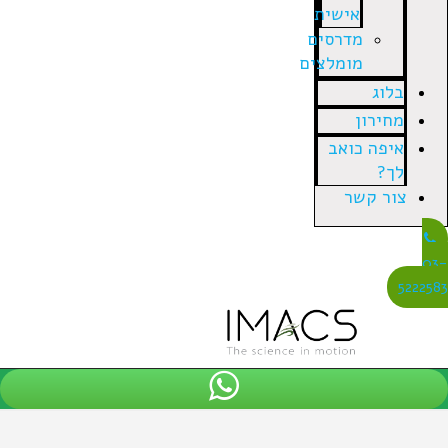
אישית
מדרסים
מומלצים
בלוג
מחירון
איפה כואב
לך?
צור קשר
03
522258