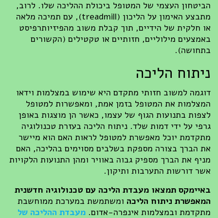
הביטחון העצמי של המטופל ביכולת ההליכה שלו. לרוב,
מתבצע האימון על הליכון (treadmill), עם תמיכה מלאה
או חלקית של הידיים, תוך קבלת משוב מהפיזיותרפיסט
באמצעים מילוליים, חזותיים או טקטילים (הקשורים
בתחושה).
ניתוח הליכה
דוגמה למשוב חזותי מתקדם היא שימוש במצלמות וידאו
המצלמות את המטופל בזמן אמת, ומאפשרות למטופל
לצפות בתנועות הגוף של עצמו, כאשר הן מוצגות באופן
גרפי על ידי דמות שלד. ניתוח הליכה בעזרת טכנולוגיה
מתקדמת יוכל מאפשרת למטופל לראות האם הוא מיישר
את הברך בצורה מספקת בשלבים מסוימים בהליכה, האם
מניף את הברך מספיק גבוה באוויר ומהן התנועות הלקויות
אשר דורשות התערבות ותיקון.
באיימקס תמצאו מעבדת הליכה עם טכנולוגיה חדשנית
המאפשרת ניתוח הליכה
ומשתמשת במערכת ממוחשבת
מתקדמת ובמצלמות אינפרה-אדום.
מעבדת ההליכה של