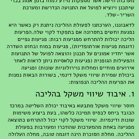
מערכות חישה אשר מספקות מידע למוח בזמן אמת בכדי
שיתכנן ויוציא לפועל את התנועה הנדרשת ומערכת
השריר-שלד.
לדאבוננו, הערכתנו לפעולת ההליכה ניתנת רק כאשר היא
נפגעת וחשים בחסרונה אם בתפקוד לקוי שלה.הפרעות
הליכה יכולות להתרחש מפגיעות רבות: פגיעות גפיים
(דוגמת פגיעות אורתופדיות), פגיעות במוח ובחוט השדרה
אשר יחדיו אמונים על תכנון והוצאה לפועל של התנועות
והפעילות הגופנית (פגיעות קלאסיות ניתן לראות לאחר
אירועים מוחיים ומחלות נוירולוגיות שונות) ופגיעה
ביכולת שמירת שיווי משקל דינמי, בשורות הבאות נמנות
את הפרעות ההליכה הנפוצות:
1. איבוד שיווי משקל בהליכה
חוסר שיווי משקל מתבטא באיבוד יכולת השליטה במרכז
הכובד ביחס לבסיס תמיכה כלשהו, בעת ביצוע משימות
שונות ודינמיות. שיווי משקל לקוי יכול להתרחש כתוצאה
מפגיעה באחת מהמערכות שהוזכרו ומעורבות בפעולת
ההליכה. מחלת הסוכרת הינה דוגמה טובה, מחלה העלולה