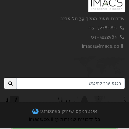
שדרות שאול המלך 39 תל אביב
03-5278060
03-5222583
imacs@imacs.co.il
אינטרמקס שיווק באינטרנט
כל הזכויות שמורות © imacs.co.il