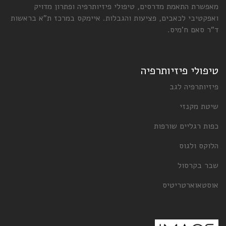
מאפשרת התאמת מדרסים, טיפולי פיזיותרפיה ופתרון מדויק
ואפקטיבי לכאבים, פציעות והגבלות. איימקס במרכז ת"א בראשות
ד"ר סאם ח'מיס.
טיפולי פיזיותרפיה
פיזיותרפיה לגב
שיטת מקנזי
כפות רגליים שורפות
הלוקס ולגוס
שבר בקרסול
אוסטאוארטריטיס