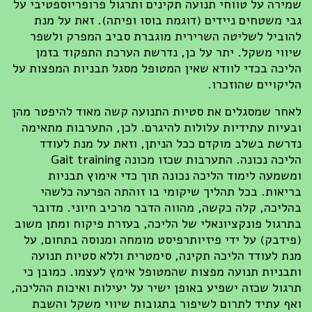
שמירה על טווחי תנועה תקינים ותרגול פרופריוספטיבי על
גבי משטחים ניידים (דוגמת בוסו ופיתה). זאת על מנת
להוביל לשליטה השרירית מוגברת סביב המפרק ולשפר
שיווי משקל. יתר על כן, נדרשת הערכת התפקוד בזמן
הליכה בכדי לוודא שאין המטופל מסגל תבניות המפצות על
הליקויים שהוזכרו.
לאחר שמסגלים את סטיות התנועה קשה מאוד להיפטר מהן
ובעיות עתידיות עלולות להיגרם. לכן, התערבות מתאימה
נדרשת בשלב מוקדם ככל הניתן, וזאת על מנת לעודד
הליכה נכונה. התערבות שכזו מכונה Gait training
ומשמעה לימוד הליכה נכונה תוך כדי אימוץ תבניות
בריאות. בכל תהליך שיקומי בו זוהתה הפרעה כלשהי
בהליכה, קלה כקשה, מהווה הדבר מרכיב חיוני. מדובר
בתרגול פונקציונאלי של הליכה, בעזרת פיקוח ומתן משוב
(פידבק) על ידי פיזיותרפיסט מומחה ומנוסה בתחום, על
מנת לעודד הליכה תקינה, סימטרית וללא סטיות תנועה
ותבניות תנועה מפצות שהמטופל אימץ לעצמו. כמובן כי
תרגול שכזה ישפיע באופן ישיר על יעילות ואיכות ההליכה,
ואף עתיד לתרום לשיפור בתגובות שיווי משקל והשבת