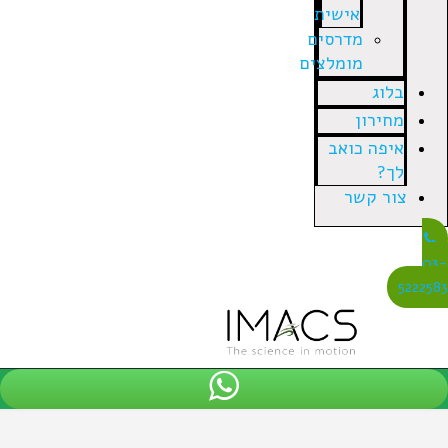
אישית
מדרסים
מומלצים
בלוג
מחירון
איפה כואב
לך?
צור קשר
03
522258