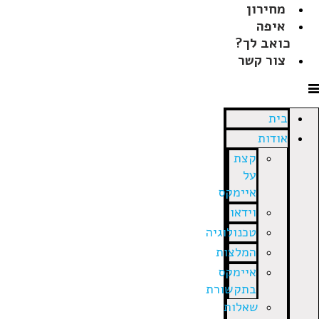
מחירון
איפה
כואב לך?
צור קשר
בית
אודות
קצת
על
איימקס
וידאו
טכנולוגיה
המלצות
איימקס
בתקשורת
שאלות