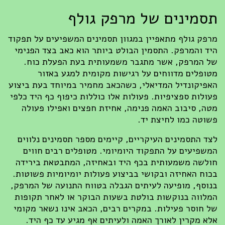
תסמינים של מרפק גולף
מרפק גולף מתאפיין במגוון תסמינים המשפיעים על תפקוד
היד והמרפק. התסמין הבולט ביותר הוא כאב בצד הפנימי
של המרפק, אשר מתגבר משמעותית בעת הפעלת כוח.
מטופלים מדווחים על רגישות מקומית למגע באזור
האפיקונדיל המדיאלי, כשהכאב מחמיר במיוחד בעת ביצוע
פעולות ספציפיות. פעולות אלו כוללות כיפוף כף היד כלפי
מטה, סיבוב האמה פנימה, אחיזת חפצים ואפילו פעולה
פשוטה כמו לחיצת יד.
לצד התסמינים העיקריים, קיימים מספר תסמינים נלווים
המשפיעים על התפקוד היומיומי. מטופלים רבים חווים
חולשה משמעותית בכף היד ובאחיזה, המתבטאת בירידה
בכוח האחיזה ובקושי בביצוע פעולות יומיומיות פשוטות.
בנוסף, מופיעה לעיתים הגבלה בטווח התנועה של המרפק,
המלווה בנוקשות בולטת בשעות הבוקר או לאחר תקופות
של חוסר פעילות. במקרים רבים, הכאב אינו נשאר מקומי
אלא מקרין לאורך האמה ולעיתים אף מגיע עד כף היד.