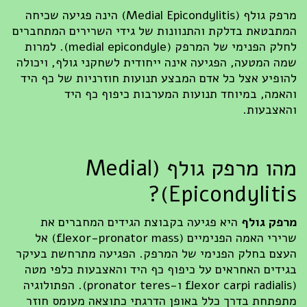
מרפק גולף (Medial Epicondylitis) הינה פגיעה שכיחה
המתבטאת בדלקת והתנוונות של גידי השרירים המתחברים
לחלק הפנימי של המרפק (medial epicondyle). למרות
שמה המטעה, הפגיעה אינה ייחודית לשחקני גולף, ויכולה
להופיע אצל כל אדם המבצע תנועות חוזרניות של כף היד
והאמה, במיוחד תנועות המערבות כיפוף כף היד
והאצבעות.
מהו מרפק גולף (Medial
Epicondylitis)?
מרפק גולף
היא פגיעה בקבוצת הגידים המחברים את
שרירי האמה הפנימיים (flexor-pronator mass) אל
העצם בחלק הפנימי של המרפק. הפגיעה מתרחשת בעיקר
בגידים האחראים על כיפוף כף היד והאצבעות כלפי מטה
(flexor carpi radialis ו-pronator teres). הפתולוגיה
מתפתחת בדרך כלל באופן הדרגתי כתוצאה מעומס חוזר