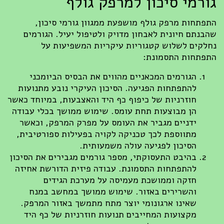
גורמי סיכון למרפק גולף
התפתחות מרפק גולף מושפעת ממגוון גורמי סיכון,
שהבנתם חיונית לאבחון מדויק ולטיפול יעיל. הגורמים
נחלקים לשלוש קטגוריות עיקריות המשפיעות על
התפתחות התסמונת:
הגורמים המכאניים מהווים את הבסיס הביומכני
להתפתחות הפגיעה. הסיכון העיקרי נובע מתנועות
חוזרניות של כיפוף כף היד והאצבעות, במיוחד כאשר
הן מבוצעות תחת עומס. שימוש ממושך בכלי עבודה
ידניים מגביר את העומס על מפרק המרפק, וכאשר
מתווספת לכך טכניקה לקויה בפעילות ספורטיבית,
הסיכון לפגיעה עולה משמעותית.
בהיבט התעסוקתי, מספר גורמים מגבירים את הסיכון
להתפתחות התסמונת. עבודה פיזית הדורשת אחיזה
חזקה וממושכת מעמיסה על מערכת הגידים
והשרירים באזור. שימוש ממושך במחשב במנח
שאינו ארגונומי יוצר מתח מתמשך באזור המרפק.
מקצועות המחייבים תנועות חוזרניות של כף היד