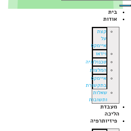
בית
אודות
קצת
על
איימקס
וידאו
טכנולוגיה
המלצות
איימקס
בתקשורת
שאלות
ותשובות
מעבדת
הליכה
פיזיותרפיה