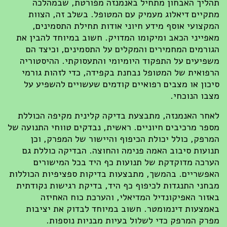
תהליך האבחון מתחיל באנמנזה מפורטת, שבמהלכה
מתקיים דיאלוג מעמיק עם המטופל. בשלב זה, הצוות
המקצועי אוסף מידע חיוני אודות תחילת התסמינים,
מאפייני הכאב ומיקומו המדויק. חשוב במיוחד להבין את
הגורמים המחמירים והמקלים על התסמינים, וכיצד הם
משפיעים על התפקוד היומיומי והתעסוקתי. ההיסטוריה
הרפואית של המטופל נבחנת בקפידה, כדי לזהות גורמי
סיכון או מצבים רפואיים קודמים שעשויים להשפיע על
מצבו הנוכחי.
לאחר האנמנזה, מתבצעת בדיקה קלינית מקיפה הכוללת
מספר מרכיבים חיוניים. ראשית, נבדקים טווחי התנועה של
המרפק, כולל יכולת הכיפוף והיישור של המפרק, וכן
תנועות סיבוב האמה פנימה והחוצה. הבדיקה כוללת גם
הערכה מדוקדקת של תנועות כף היד בכל המישורים
האפשריים. בהמשך, מתבצעות בדיקות ספציפיות הכוללות
מבחני התנגדות לכיפוף כף היד, בדיקת רגישות נקודתית
באזור האפיקונדיל המדיאלי, והערכת כוח האחיזה
באמצעות דינמומטר. חשוב במיוחד לבדוק את יציבות
מפרק המרפק כדי לשלול בעיות מבניות נוספות.