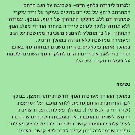
ולגרום לירידה בלחץ הדם- בשכיבה על הגב הרחם
המתרחב לוחץ על כלי דם גדולים בעיקר על וריד עיקרי
שמחזיר דם ללב מחלקו התחתון של הגוף. בנוסף, עמידה
ללא תזוזה עלולה לגרום לירידה בהחזר הורידי מפלג הגוף
התחתון. על כן מומלץ להימנע משכיבה ממושכת על הגב
ומעמידה ממושכת ללא תזוזה במהלך תרגול.
במהלך אימון פילאטיס בהריון משנים תנוחות גוף באופן
תדיר כדי לאזן את זרימת הדם לחלקי הגוף השונים ולשמור
על פעילות תקינה של הלב.
נשימה
במהלך ההריון מערכות הגוף דורשות יותר חמצן. בנוסף
לכך התרחבות הרחם גורמת ללחץ מוגבר על הסרעפת
(שריר חיוני לנשימה). במהלך פעילות גופנית צריכת
החמצן לשרירים מוגברת אך בעקבות השינויים שהוזכרו
לעיל עלול להתפתח קושי בנשימה. לכן יש לבצע פעילות
גופנית שבמהלכה ניתן עדיין לדבר ללא קושי. באימון