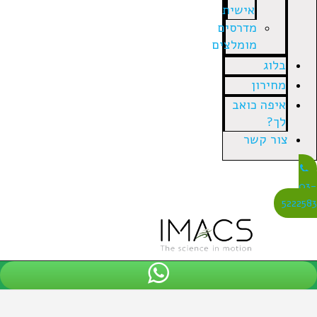
אישית
מדרסים
מומלצים
בלוג
מחירון
איפה כואב
לך?
צור קשר
03
522258