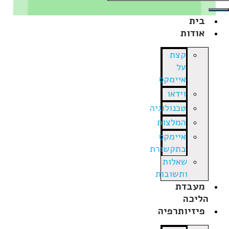
בית
אודות
קצת
על
איימקס
וידאו
טכנולוגיה
המלצות
איימקס
בתקשורת
שאלות
ותשובות
מעבדת
הליכה
פיזיותרפיה