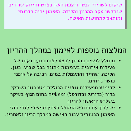
שיקום לשרירי הבטן ורצפת האגן בפרט וחיזוק שרירים
שנחלשו עקב ההריון והלידה. האימון יהיה הדרגתי
ומותאם לתחושות האישה.
המלצות נוספות לאימון במהלך ההריון
מומלץ לנשים בהריון לבצע לפחות 150 דקות של
פעילות אירובית בעצימות מתונה בכל שבוע. כגון:
הליכה, שחייה והתעמלות במים, רכיבה על אופני
כושר נייחים.
להימנע מפעילות גופנית הכוללת מגע כגון משחקי
כדור (כדורגל וכדורסל) ומעkייה בחום הגוף בעיקר
בשליש הראשון להריון.
יש לדון עם הרופא המטפל באופן ספציפי לגבי סוגי
האימון הבטוחים עבור האישה במהלך הריון ולאחריו.