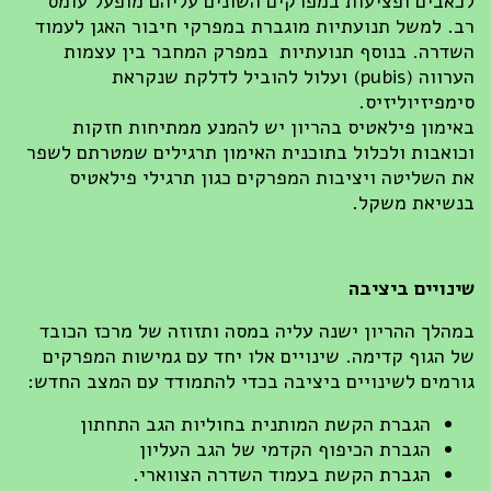
לכאבים ופציעות במפרקים השונים עליהם מופעל עומס
רב.
למשל תנועתיות מוגברת במפרקי חיבור האגן לעמוד
השדרה. בנוסף תנועתיות במפרק המחבר בין עצמות
הערווה (pubis) ועלול להוביל לדלקת שנקראת
סימפיזיוליזיס.
באימון פילאטיס בהריון יש להמנע ממתיחות חזקות
וכואבות ולכלול בתוכנית האימון תרגילים שמטרתם לשפר
את השליטה ויציבות המפרקים כגון תרגילי פילאטיס
בנשיאת משקל.
שינויים ביציבה
במהלך ההריון ישנה עליה במסה ותזוזה של מרכז הכובד
של הגוף קדימה. שינויים אלו יחד עם גמישות המפרקים
גורמים לשינויים ביציבה בכדי להתמודד עם המצב החדש:
הגברת הקשת המותנית בחוליות הגב התחתון
הגברת הכיפוף הקדמי של הגב העליון
הגברת הקשת בעמוד השדרה הצווארי.