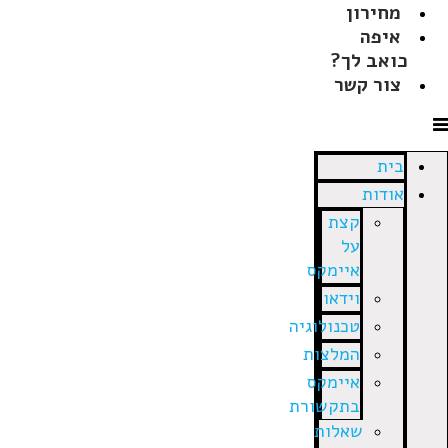
מחירון
איפה
כואב לך?
צור קשר
בית
אודות
קצת
על
איימקס
וידאו
טכנולוגיה
המלצות
איימקס
בתקשורת
שאלות