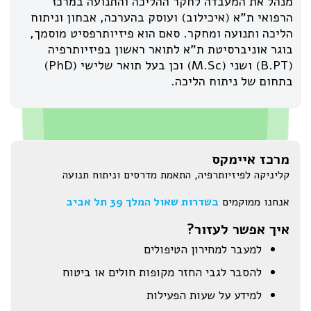
מנהל את המעבדה לחקר ההליכה והתנועה במרכז
הרפואי ת"א (איכילוב) ועוסק בהערכה, אבחון וניתוח
הליכה ותנועה ומחקר. סאם הוא פיזיותרפסיט מוסמך,
בוגר אוניברסיטת ת"א לתואר ראשון בפיזיותרפיה
(B.PT) ושני (M.Sc) וכן בעל תואר שלישי (PhD)
בתחום של ניתוח הליכה.
מרכז איימקס
קליניקה לפיזיותרפיה, התאמת מדרסים וניתוח תנועה
אנחנו ממוקמים
בשדרות שאול המלך 39 תל אביב
איך אפשר לעזור?
למעבר למחירון הטיפולים
להסבר לגבי החזר מקופות חולים או ביטוח
למידע על שעות הפעילות