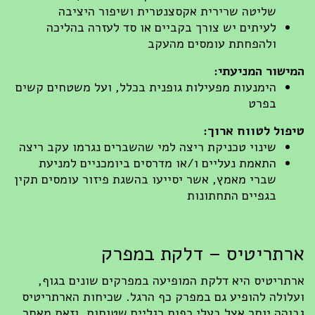
שליטה שרירית אקסצנטרית ושיפור היציבה
לעיתים יש צורך בקביים או סד לעזרה בהליכה
ולהפחתת עומסים מהעקב
ישור המניעתי:
הימנעות מפעילות גופנית בכלל, ועל משטחים קשים
בפרט
פול לטווח ארוך:
שינוי טכניקת ריצה למי שהשברים נגרמו עקב ריצה
התאמת נעליים ו/או מדרסים ביומכניים למניעת
שברי מאמץ, אשר יסייעו בהשגת פיזור עומסים תקין
בגפיים התחתונות
תריטיס – דלקת במפרק
תריטיס היא דלקת המופיעה במפרקים שונים בגוף,
לולה להופיע גם במפרק כף הרגל. שכיחות הארתריטיס
והה יותר אצל בעלי כפות רגליים שטוחות, וזאת מאחר