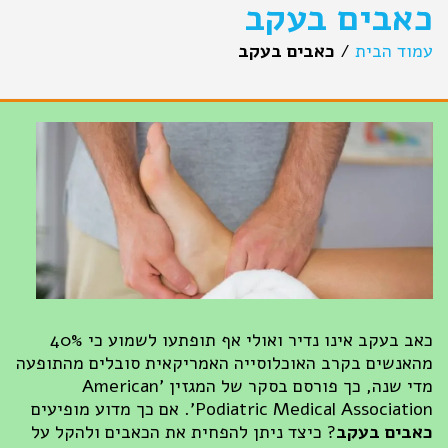
אבים בעקב
וד הבית
/
כאבים בעקב
כאב בעקב אינו נדיר ואולי אף תופתעו לשמוע כי 40%
אנשים בקרב האוכלוסייה האמריקאית סובלים מהתופעה
מדי שנה, כך פורסם בסקר של המגזין 'American
Podiatric Medical Associa'. אם כך מדוע מופיעים
בים בעקב
? כיצד ניתן להפחית את הכאבים ולהקל על