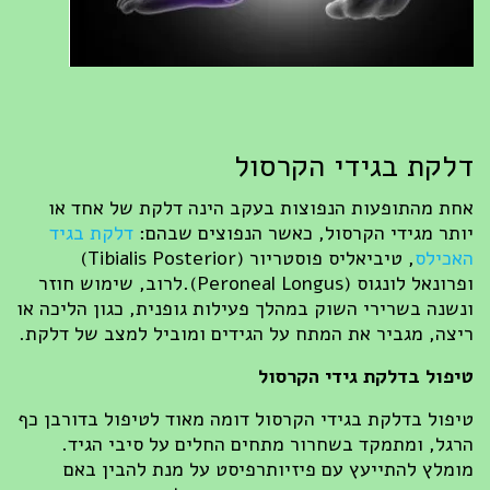
קת בגידי הקרסול
ת מהתופעות הנפוצות בעקב הינה דלקת של אחד או
תר מגידי הקרסול, כאשר הנפוצים שבהם:
דלקת בגיד
כילס
, טיביאליס פוסטריור (Tibialis Posterior)
ופרונאל לונגוס (Peroneal Longus).לרוב, שימוש חוזר
שנה בשרירי השוק במהלך פעילות גופנית, כגון הליכה או
צה, מגביר את המתח על הגידים ומוביל למצב של דלקת.
פול בדלקת גידי הקרסול
פול בדלקת בגידי הקרסול דומה מאוד לטיפול בדורבן כף
גל, ומתמקד בשחרור מתחים החלים על סיבי הגיד.
מלץ להתייעץ עם פיזיותרפיסט על מנת להבין באם