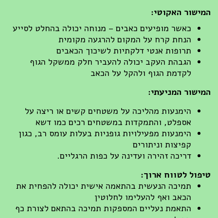
ישור האקוטי:
כאשר מופיעים כאבים – מנוחה יכולה בהחלט לסייע
הנחת קרח על המקום להרגעה מקומית
תרופות אנטי דלקתיות לשיכוך הכאבים
הגבהת העקב יכולה להעביר חלק ממשקל הגוף
לקדמת הגוף ולהקל על הכאב
ישור המניעתי:
הימנעות מהליכה על משטחים קשים או ריצה על
אספלט, והתמקדות במשטחים רכים כמו דשא
הימנעות מפעילויות גופניות בעלות עומס רב, כגון
קפיצות וניתורים
דריכה זהירה ועדינה על כפות הרגליים.
פול לטווח ארוך:
תמיכה הנעשית בהתאמה אישית יכולה להפחית את
הכאב ואף להעלימו לחלוטין
התאמת נעליים המספקות תמיכה בהתאם לצורת כף