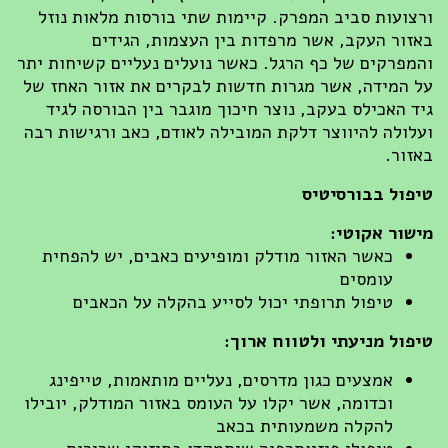
צועות סביב המפרק. קיימות שתי בורסות מלאות נוזל
זור העקב, אשר מרפדות בין העצמות, הגידים
מפרקים של כף הרגל. כאשר נועלים נעליים קשיחות יתר
 המידה, אשר מגרות חדשות לבקרים את אזור האחז של
ד האכילס בעקב, נוצר חיכוך מוגבר בין הבורסה לגיד
לולה להיווצר דלקת המובילה לאודם, כאב ורגישות רבה
זור.
פול בבורסיטיס
שור אקוטי:
כאשר האזור מודלק ומופיעים כאבים, יש להפחית
עומסים
טיפול תרופתי יכול לסייע בהקלה על הכאבים
פול מניעתי ולטווח ארוך:
אמצעים כגון מדרסים, נעליים מותאמות, טייפינג
וכדומה, אשר יקלו על העומס באזור המודלק, יובילו
להקלה משמעותית בכאב