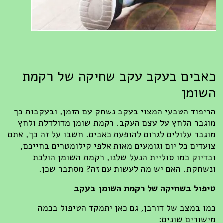
בים בעקב עקב שחיקה של רקמת
ומן
יפוד הטבעי המצוי בעקב נשחק עם הזמן, ובעקבות כך
גבר הלחץ על עצם העקב. רקמת שומן מדולדלת ולחץ
גבר עלולים לגרום להופעת כאבים. חשבו על זה כך, אתם
עדים כל יום וגומעים מאות אלפי קילומטרים בחייכם,
דיוק כמו סוליית הנעל שלנו, רקמת השומן הולכת
שחקת. האם יש מה לעשות עם זה? מסתבר שכן.
פול בשחיקה של רקמת השומן בעקב
ו במצב של דורבן, גם כאן יתמקד הטיפול בכמה
שורים שונים: