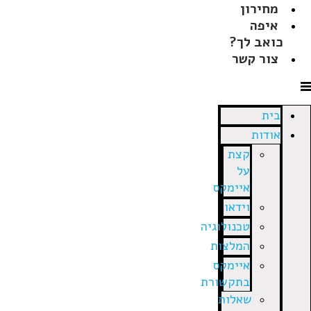
מחירון
איפה
כואב לך?
צור קשר
בית
אודות
קצת
על
איימקס
וידאו
טכנולוגיה
המלצות
איימקס
בתקשורת
שאלות