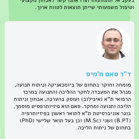
קב אל תתמהמהו וצרו אתנו קשר לאבחון מקצועי
יפול משמעותי שייתן תוצאות לטווח ארוך.
״ר סאם ח׳מיס
ומחה וחוקר בתחום של ביומכאניקה וניתוח תנועה,
נהל את המעבדה לחקר ההליכה והתנועה במרכז
רפואי ת"א (איכילוב) ועוסק בהערכה, אבחון וניתוח
ליכה ותנועה ומחקר. סאם הוא פיזיותרפסיט מוסמך,
וגר אוניברסיטת ת"א לתואר ראשון בפיזיותרפיה
(B.PT) ושני (M.Sc) וכן בעל תואר שלישי (PhD)
תחום של ניתוח הליכה.