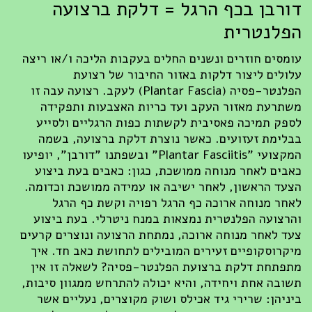
רבן בכף הרגל = דלקת ברצועה
לנטרית
מסים חוזרים ונשנים החלים בעקבות הליכה ו/או ריצה
ולים ליצור דלקות באזור החיבור של רצועת
הפלנטר-פסיה (Plantar Fascia) לעקב. רצועה עבה זו
תרעת מאזור העקב ועד כריות האצבעות ותפקידה
פק תמיכה פאסיבית לקשתות כפות הרגליים ולסייע
לימת זעזועים. כאשר נוצרת דלקת ברצועה, בשמה
המקצועי "Plantar Fasciitis" ובשפתנו "דורבן", יופיעו
בים לאחר מנוחה ממושכת, כגון: כאבים בעת ביצוע
עד הראשון, לאחר ישיבה או עמידה ממושכת וכדומה.
חר מנוחה ארוכה כף הרגל רפויה וקשת כף הרגל
רצועה הפלנטרית נמצאות במנח ניטרלי. בעת ביצוע
ד לאחר מנוחה ארוכה, נמתחת הרצועה ונוצרים קרעים
קרוסקופיים זעירים המובילים לתחושת כאב חד. איך
פתחת דלקת ברצועת הפלנטר-פסיה? לשאלה זו אין
ובה אחת ויחידה, והיא יכולה להתרחש ממגוון סיבות,
ניהן: שרירי גיד אכילס ושוק מקוצרים, נעליים אשר