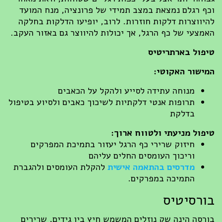
ף רגלם נמצאת במצב תמידי של פרונציה, מנח המועד
יווצרות דלקות חוזרות. לרוב, יופיעו הדלקות בחלקה
מצעי של כף הרגל, אך יכולות להיווצר גם באזור העקב.
פול בארתריטיס
ישור האקוטי:
מנוחה עתידה לסייע ולהקל על הכאבים
תרופות אנטי דלקתיות לשיכוך כאבים ולסיוע בטיפול
בדלקת
פול מניעתי ולטווח ארוך:
חיזוק שרירי כף הרגל יעזור בתמיכת המפרקים
וריכוך העומסים החלים עליהם
מדרסים בהתאמה אישית
להקלת העומסים ולהגברת
התמיכה במפרקים.
רסיטיס
רסה הינה שק נוזלים המשמש חיץ בין גידים, שרירים