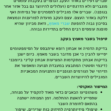
רים זעירים באזור העקב הנוצרים בעקבות עומסים
גברים ולא הדרגתיים (ועלולים להיווצר גם בכל אזור אחר
ופנו). שברים אלו מובילים לתסמינים של נפיחות ואף
קת באזור העצם. עצם העקב מועדת לפורענות ונמצאת
יכון גבוה להופעת
שברי מאמץ
, וזאת מכיוון שהיא
פגת עומסים רבים החלים בתדירות גבוהה.
פול בשבר מאמץ בעקב
יקת הדמיה או אבחון רופא שיתבסס על הסימפטומים
ייעו להבין כי אכן מדובר בשבר מאמץ. כיום ישנן
יקות אבחון מתקדמות המציעות אבחון קליני ביומכני
ינמי וסטטי) המתבצע במעבדת תנועה ומאפשר את
יהוי של הגורמים הגופניים והתנועות המכאניות
ובילים להיווצרות השברים.
ישור האקוטי:
משהופיעו הכאבים כדאי מאוד להקפיד על מנוחה,
שתסייע להאצת ההחלמה. זמן המנוחה ישתנה
בהתאם לחומרת השבר
טיפולי פיזיותרפיה לחיזוק כוח שרירים, שיפור