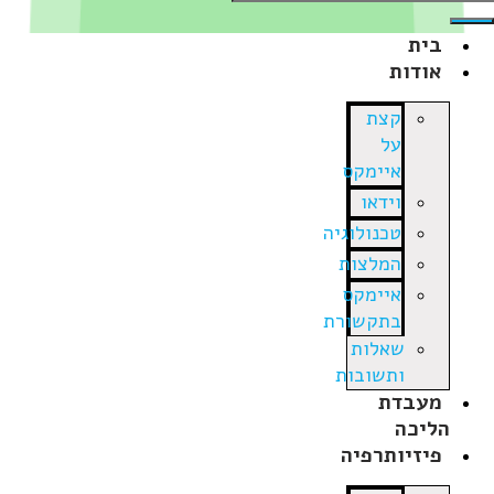
בית
אודות
קצת
על
איימקס
וידאו
טכנולוגיה
המלצות
איימקס
בתקשורת
שאלות
ותשובות
מעבדת
הליכה
פיזיותרפיה