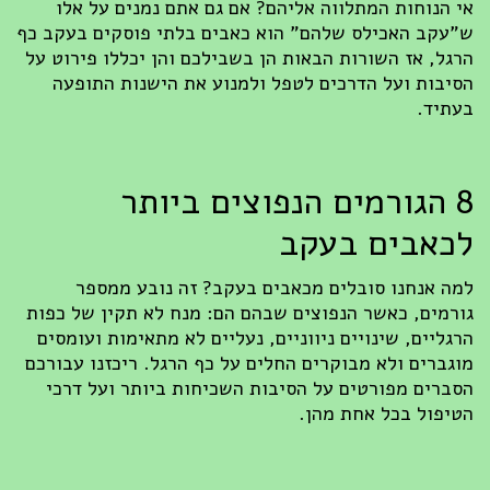
 הנוחות המתלווה אליהם? אם גם אתם נמנים על אלו
עקב האכילס שלהם" הוא כאבים בלתי פוסקים בעקב כף
גל, אז השורות הבאות הן בשבילכם והן יכללו פירוט על
יבות ועל הדרכים לטפל ולמנוע את הישנות התופעה
תיד.
8 הגורמים הנפוצים ביותר
כאבים בעקב
ה אנחנו סובלים מכאבים בעקב? זה נובע ממספר
רמים, כאשר הנפוצים שבהם הם: מנח לא תקין של כפות
גליים, שינויים ניווניים, נעליים לא מתאימות ועומסים
גברים ולא מבוקרים החלים על כף הרגל. ריכזנו עבורכם
ברים מפורטים על הסיבות השכיחות ביותר ועל דרכי
יפול בכל אחת מהן.