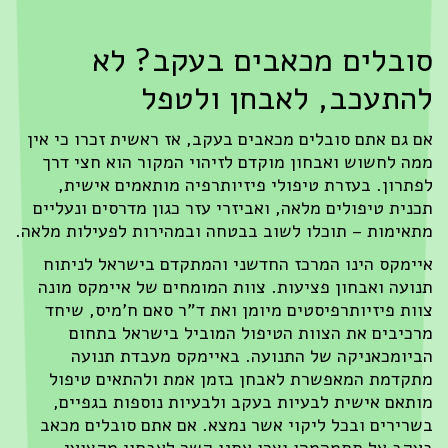
ובלים מכאבים בעקב? לא
התעכב, לאבחן ולטפל
 גם אתם סובלים מכאבים בעקב, אז ראשית זכרו כי אין
ה לחשוש ואבחון מוקדם לזיהוי המקור הוא חצי דרך
תרון. בעזרת טיפולי פיזיותרפיה מותאמים אישית,
נית טיפולים מלאה, ואביזרי עזר כגון מדרסים ונעליים
אימות – תוכלו לשוב בבטחה ובמהירות לפעילות מלאה.
ימקס הינו המרכז החדשני והמתקדם בישראל לניתוח
ועה ואבחון פציעות. צוות המומחים של איימקס מונה
ות פיזיותרפיסטים מיומן ואת ד"ר סאם ח'מיס, שיחד
כיבים את הצוות הטיפול המוביל בישראל בתחום
יומכאניקה של התנועה. באיימקס מעבדת תנועה
קדמת המאפשרת לאבחן בזמן אמת ולהתאים טיפול
תאם אישית לבעיות בעקב ולבעיות נוספות בגפיים,
רירים ובכל ליקוי אשר נמצא. אם אתם סובלים מכאב