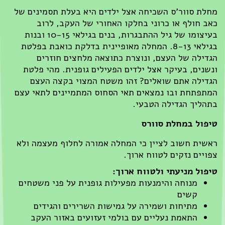
לת סוור'ס השכיחה אצל ילדים היא בעלת תסמינים של
ב חולף או כרוני בחלקו האחורי של העקב, לרוב
בעיצומו של גיל ההתבגרות, בנים בגילאי 10-15 ובנות
בגילאי 8-13. המחלה מאופיינית בדלקת כואבת בפלטת
דילה של העצם, ונוצרת כתוצאה מלחצים חוזרים
שנים, בעיקר אצל ילדים הפעילים גופנית. מהי פלטת
דילה אתם שואלים? זהו משטח המצוי בקצה העצם
תפתחת ובו נמצאים תאי הסחוס המתמיינים לתאי עצם
הליך הגדילה הטבעי.
פול במחלת סוורס
שית חשוב לציין כי המחלה אמורה לחלוף מעצמה ולא
ויים נזקים לטווח ארוך.
פול מניעתי ולטווח ארוך:
מנוחה והימנעות מפעילות גופנית על פני משטחים
קשים
מתיחות ושמירה על גמישות השרירים והגידים
התאמת נעליים עם בולמי זעזועים באזור העקב