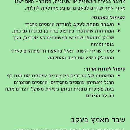
ובר בבעיה ראשונית או שניונית, כלומר- האם ישנו
ור אחר שגורם לכאבים ומונע מהדלקת לחלוף.
יפול האקוטי:
הגבהה מתחת לעקב להורדת עומסים מהגיד
המתיחות שהוזכרו בטיפול בדורבן נכונות גם כאן,
אליהן יתווספו שימוש במשטחים לא יציבים, כגון
בוסו ופיתה
עיסוי שרירי השוק יואיל בהאצת זרימת הדם לאזור
המודלק ויאיץ את קצב ההחלמה
פול לטווח ארוך:
התאמתם של מדרסים ביומכניים שיתקנו את מנח כף
הרגל ויפחיתו עומסים מהגידים. עומסים הנוצרים
בעת פעילות גופנית ובזמן נשיאת משקל יוצרים מתח
רב על הגידים
ר מאמץ בעקב