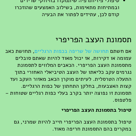
טיפולי פיזיותרפיה שיתמקדו בחיזוקי שרירים
ובמתיחות מתאימות, בשילוב האמצעים שהוזכרו
קודם לכן, עתידים לפתור את הבעיה
מונת העצב הפריפרי
 חשתם
תחושה של שריפה בכפות הרגליים
, תחושת כאב
ומה או דקירות, אז יכול מאוד להיות שאתם סובלים
סמונת העצב הפריפרי. הכאבים המלווים לתסמונת
רמים עקב כליאתו של העצב הטיביאלי האחורי בתוך
עלה הטרסלית. לעיתים מוקרן הכאב מאזור העקב ועד
ות האצבעות, בחלקן התחתון של כפות הרגליים.
מונת זו נפוצה יותר בקרב בעלי כפות רגליים שטוחות –
טפוס.
פול בתסמונת העצב הפריפרי
פול בתסמונת העצב הפריפרי חייב להיות שמרני, גם
קרים בהם התסמונת חריפה מאוד.