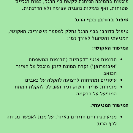
געות בתמיכה הניתנת לקשת כף הרגל, כפות רגליים
וחות, ואף פעילות גופנית עצימה ולא הדרגתית.
פול בדורבן בכף הרגל
פול בדורבן בכף הרגל נחלק למספר מישורים: האקוטי,
ניעתי והטיפול לאורך זמן:
ישור האקוטי:
תרופות אנטי דלקתיות (תרופות ממשפחת
'איבופרופן') וקרח המונח לזמן מוגבל על האזור
הכואב
עיסויים ומתיחות לרצועה להקלה על כאבים
מתיחות שרירי השוק וגיד האכילס להקלת המתח
המופעל על הרקמה
ישור המניעתי:
מניעת גירויים חוזרים באזור, על מנת לאפשר מנוחה
לכף הרגל