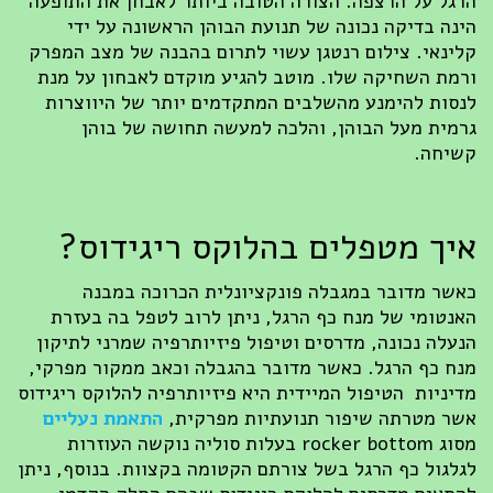
הרגל על הרצפה. הצורה הטובה ביותר לאבחן את התופעה
הינה בדיקה נכונה של תנועת הבוהן הראשונה על ידי
קלינאי. צילום רנטגן עשוי לתרום בהבנה של מצב המפרק
ורמת השחיקה שלו. מוטב להגיע מוקדם לאבחון על מנת
לנסות להימנע מהשלבים המתקדמים יותר של היווצרות
גרמית מעל הבוהן, והלכה למעשה תחושה של בוהן
קשיחה.
איך מטפלים בהלוקס ריגידוס?
כאשר מדובר במגבלה פונקציונלית הכרוכה במבנה
האנטומי של מנח כף הרגל, ניתן לרוב לטפל בה בעזרת
הנעלה נכונה, מדרסים וטיפול פיזיותרפיה שמרני לתיקון
מנח כף הרגל. כאשר מדובר בהגבלה וכאב ממקור מפרקי,
מדיניות הטיפול המיידית היא פיזיותרפיה להלוקס ריגידוס
אשר מטרתה שיפור תנועתיות מפרקית,
התאמת נעליים
מסוג rocker bottom בעלות סוליה נוקשה העוזרות
לגלגול כף הרגל בשל צורתם הקטומה בקצוות. בנוסף, ניתן