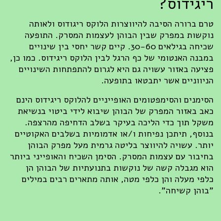
ריגידוס?
טרם ברורה הסיבה להיווצרות הלוקס ריגודוס ולאותה
נוקשות במפרק שבין הבוהן לעצמות המסרק. התופעה
שכיחה בגילאים 30-60. קיים קשר יחסי בין שינויים
במבנה האנטומי של כף הרגל לבין הלוקס ריגידוס. כמו כן,
פציעה באזור עשויה גם היא לגרום להתפתחות השינויים
הניווניים אשר יתבטאו בתופעה.
הסימנים והסימפטומים האופייניים להלוקס ריגידוס הינם
כאב באזור המפרק של הבוהן שיבוא לידי ביטוי בנשיאת
משקל תוך כדי הליכה בעיקר בשלב הדחיפה מהרצפה.
בנוסף, תיתכן נפיחות ו/או אדמומיות בשלבים האקוטיים
יותר. עשויה להיווצר בליטה גרמית מעל מפרק הבוהן
בחיבור עם עצמות המסרק. הסימן השכיח והאופייני ביותר
הוא מגבלה קשה של נוקשות בתנועתיות של הבוהן הן
כלפי מעלה והן כלפי מטה, אותה מתארים רבים במילים
"בוהן קשיחה".