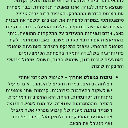
להתאים מדרסים להלוקס ריגידוס שבהם החלק הקדמי,
שנמצא מתחת לבוהן, אינו מאפשר תנועתיות ובכך מפחית
את העומס הנדרש מהמפרק. הטיפול לרוב יהיה טיפול
סימפטומטי במטרה להפחית את הכאבים ולשפר את תבנית
ההליכה או הריצה. בנוסף להמלצות ההנעלה, במידה וקיים
כאב, אודם ונפיחות המעידים על התלקחות התופעה, ניתן
בהתייעצות עם הרופא לקחת משככי כאב ומפחיתי דלקת
בטיפול תרופתי. טיפול בהלוקס ריגידוס באמצעות טיפולי
פיזיותרפיה בשלב זה יתמקד בהפחתת הסימפטומים
באמצעים שונים כגון, שימוש בקור, חשמל, טיפול מנואלי
והדבקות שונות.
ניתוח כמפלט אחרון
– לטיפול השמרני אחוזי
הצלחה גבוהים. במידה והטיפול השמרני אינו מועיל
יש לשקול התערבות כירורגית. קיימות שתי אופציות
ניתוחיות רלוונטיות. האחת היא התערבות המיועדת
להסיר מההתגרמות שנוצרה, על מנת לאפשר תנועה.
השנייה נותנת מענה של קיבוע מפרקי אשר מגביל
את התנועה המפרקית לחלוטין ועל ידי כך מפחית
ואף מנטרל את הכאב.