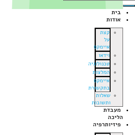
בית
אודות
קצת
על
איימקס
וידאו
טכנולוגיה
המלצות
איימקס
בתקשורת
שאלות
ותשובות
מעבדת
הליכה
פיזיותרפיה