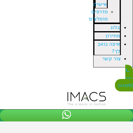
אישית
מדרסים
מומלצים
בלוג
מחירון
איפה כואב
לך?
צור קשר
03
522258