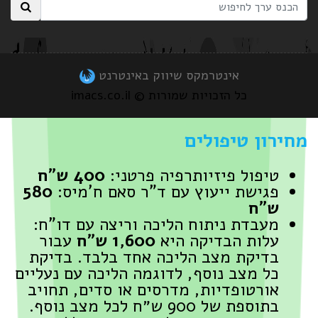
אינטרמקס שיווק באינטרנט
כל הזכויות שמורות © imacs.co.il
מחירון טיפולים
טיפול פיזיותרפיה פרטני:
400 ש"ח
פגישת ייעוץ עם ד"ר סאם ח'מיס:
580
ש"ח
מעבדת ניתוח הליכה וריצה עם דו"ח:
עלות הבדיקה היא
1,600 ש״ח
עבור
בדיקת מצב הליכה אחד בלבד. בדיקת
כל מצב נוסף, לדוגמה הליכה עם נעליים
אורטופדיות, מדרסים או סדים, תחויב
בתוספת של 900 ש״ח לכל מצב נוסף.