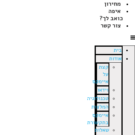
מחירון
איפה
כואב לך?
צור קשר
בית
אודות
קצת
על
איימקס
וידאו
טכנולוגיה
המלצות
איימקס
בתקשורת
שאלות