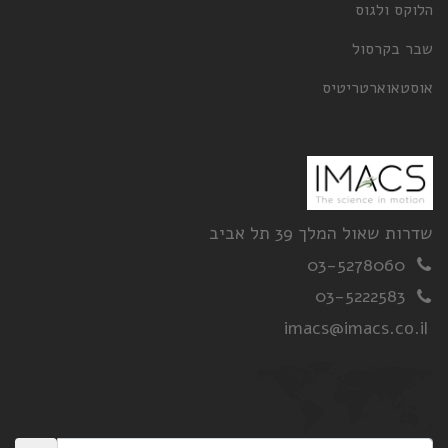
הלוקס ולגוס
שבר בקרסול
אוסטאוארטריטיס
שדרות שאול המלך 39 תל אביב
03-5278060
03-5222583
imacs@imacs.co.il