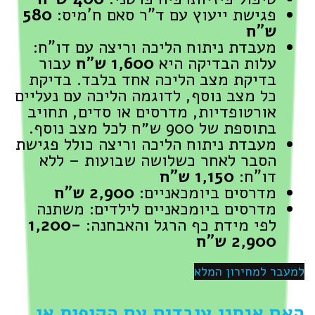
פגישת ייעוץ עם ד"ר סאם ח'מיס:
580
ש"ח
מעבדת ניתוח הליכה וריצה עם דו"ח:
עלות הבדיקה היא
1,600 ש״ח
עבור
בדיקת מצב הליכה אחד בלבד. בדיקת
כל מצב נוסף, לדוגמה הליכה עם נעליים
אורטופדיות, מדרסים או סדים, תחויב
בתוספת של 900 ש״ח לכל מצב נוסף.
מעבדת ניתוח הליכה וריצה כולל פגישת
הסבר לאחר כשלושה שבועות – ללא
דו"ח:
1,150 ש"ח
מדרסים ביומכאניים:
2,900 ש"ח
מדרסים ביומכאניים לילדים: משתנה
לפי מידת כף הרגל והאבחנה:
1,200-
2,900 ש"ח
למעבר למחירון המלא
האם אנחנו עובדים עם הקופות או