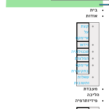
בית
אודות
קצת
על
איימקס
וידאו
טכנולוגיה
המלצות
איימקס
בתקשורת
שאלות
ותשובות
מעבדת
הליכה
פיזיותרפיה