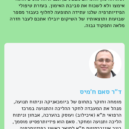
אימצו ולא לשכוח את סביבת האימון. בעזרת טיפולי
הפיזיותרפיה שלנו עתידה התופעה לחלוף כעבור מספר
שבועות ותוצאותיו של השיקום יובילו אתכם לעבר חזרה
מלאה ותפקוד גבוה.
ד״ר סאם ח׳מיס
מומחה וחוקר בתחום של ביומכאניקה וניתוח תנועה,
מנהל את המעבדה לחקר ההליכה והתנועה במרכז
הרפואי ת"א (איכילוב) ועוסק בהערכה, אבחון וניתוח
הליכה ותנועה ומחקר. סאם הוא פיזיותרפסיט מוסמך,
בוגר אוניברסיטת ת"א לתואר ראשון בפיזיותרפיה