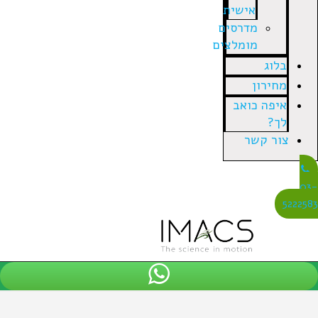
אישית
מדרסים
מומלצים
בלוג
מחירון
איפה כואב
לך?
צור קשר
03
522258