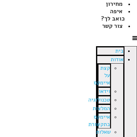
מחירון
איפה
כואב לך?
צור קשר
בית
אודות
קצת
על
איימקס
וידאו
טכנולוגיה
המלצות
איימקס
בתקשורת
שאלות