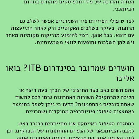
הנחיה והדרכה של פיזיותרפיסטים מומחים בתחום
הביומכני.
לצד טיפולי הפיזיותרפיה השמרניים אפשר לשלב גם
תרופות, בעיקר בשלבים האקוטיים ורק לאחר התייעצות
עם רופא. בכל אופן, רצוי להימנע מזריקות מקומיות מאחר
ויש להן השלכות ותופעות לוואי משמעותיות.
חושדים שמדובר בסינדרום ITB? בואו
אלינו
אתם חשים כאב בצד החיצוני של הברך בעת ריצה או
הליכה למרחקים? השורות האחרונות גרמו לכם לחשוד
שאתם סובלים מהתסמונת? תדעו כי ניתן לטפל בתופעה
באמצעות טיפולי פיזיותרפיה ממוקדים ושמרניים.
במסגרת הטיפול באיימקס אנו מתייחסים בכובד ראש
למבנה הביומכאני של הגפיים התחתונות של הנבדקים, וכן
לסוג האימון אותו הם מבצעים, תכנית האימונים אותה