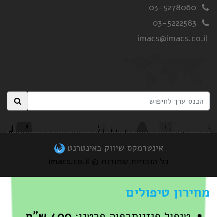
03-5278060
03-5222583
imacs@imacs.co.il
אינטרמקס שיווק באינטרנט
כל הזכויות שמורות © imacs.co.il
מחירון טיפולים
טיפול פיזיותרפיה פרטני:
400 ש"ח