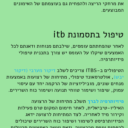
את מרחקי הריצה ולהפחית גם בעוצמתם של האימונים
המבוצעים.
טיפול בתסמונת itb
לאחר שהפחתתם עומסים, שילבתם מנוחות ודאגתם לכל
האמצעים שיקלו על העומס יש צורך בתכנית טיפולי
פיזיותרפיה.
הטיפולים ב-ITBS צריכים לשלב
דיקור מערבי (דיקור
יבש)
, אולטרסאונד טיפולי, מתיחות של רצועות באמצעות
מנחים שונים, מוביליזציות של הרקמה יחד עם עיסוי
עמוק, שיפור ושימור טווחי תנועה ושימור כוח השרירים.
פיזיותרפיה לברך
תשלב מתיחות של הרצועה
האיליו-טיביאלית, לאחר חימום המקום טרם פעילות
וקירור מיד לאחריה. לצד המתיחות לרצועה ידאג
הפיזיותרפיסט לשימור ושיפור כוח השרירים שיכולים
להפחית עומס מהרצועה, וזאת יעשה באמצעות תרגילים