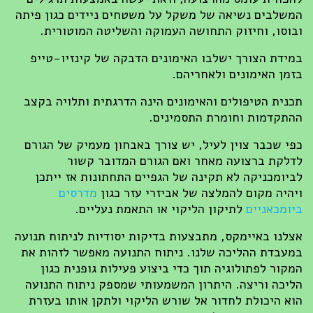
המשלבים נשיאה של משקל על משטחים ניידים כגון פיתה
ובוסו, וחיזוק התחושה העמוקה והשליטה המוטורית.
במידת הצורך ישלבו האימונים הדבקה של קינזיו-טייפ
בזמן האימונים ולאחריהם.
תכנית הטיפולים והאימונים הינה הדרגתית ותלויה בקצב
ההתקדמות וחומרת התסמינים.
כפי שכבר צוין לעיל, יש צורך באבחון מעמיק של הגורם
לדלקת ברצועה מאחר ואם הגורם המדובר קשור
לביומכניקה לא תקינה של הגפיים התחתונות אז ייתכן
ויהיה מקום להמלצה של אביזרי עזר כגון
מדרסים
ביומכאניים
לתיקון הליקוי או התאמת נעליים.
אצלנו באיימקס, מתבצעות בדיקות יסודיות לניתוח תנועה
במעבדת ההליכה שלנו. ניתוח התנועה מאפשר לזהות את
המקור לפתולוגיה תוך כדי ביצוע פעילות גופנית כגון
הליכה וריצה. היתרון המשמעותי שמספק ניתוח התנועה
הוא היכולת לחדור אל שורש הליקוי ולתקן אותו בעזרת